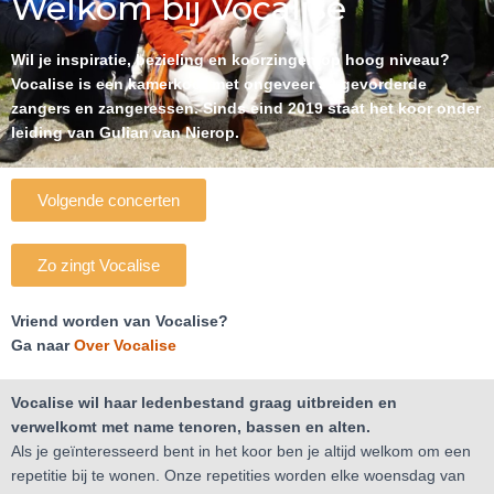
Welkom bij Vocalise
Wil je inspiratie, bezieling en koorzingen op hoog niveau?
Vocalise is een kamerkoor met ongeveer 30 gevorderde
zangers en zangeressen. Sinds eind 2019 staat het koor onder
leiding van Gulian van Nierop.
Volgende concerten
Zo zingt Vocalise
Vriend worden van Vocalise?
Ga naar
Over Vocalise
Vocalise wil haar ledenbestand graag uitbreiden en
verwelkomt met name tenoren, bassen en alten.
Als je geïnteresseerd bent in het koor ben je altijd welkom om een
repetitie bij te wonen. Onze repetities worden elke woensdag van