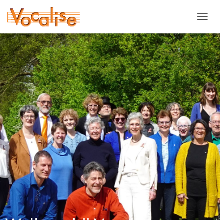
T
O
G
G
L
E
N
A
V
I
G
A
T
I
E