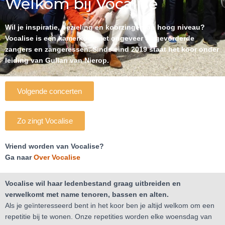
Welkom bij Vocalise
Wil je inspiratie, bezieling en koorzingen op hoog niveau?
Vocalise is een kamerkoor met ongeveer 30 gevorderde
zangers en zangeressen. Sinds eind 2019 staat het koor onder
leiding van Gulian van Nierop.
Volgende concerten
Zo zingt Vocalise
Vriend worden van Vocalise?
Ga naar
Over Vocalise
Vocalise wil haar ledenbestand graag uitbreiden en
verwelkomt met name tenoren, bassen en alten.
Als je geïnteresseerd bent in het koor ben je altijd welkom om een
repetitie bij te wonen. Onze repetities worden elke woensdag van