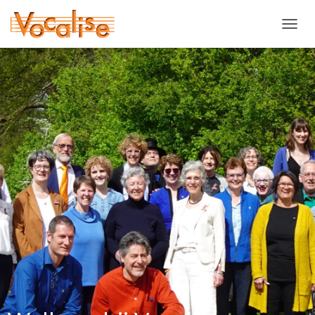
T
O
G
G
L
E
N
A
V
I
G
A
T
I
E